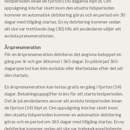
testperioden innan de fjorton (14) dagarna löpt ut. Om
uppsägning inte har skett inom den utsatta tidsperioden
kommer en automatisk debitering göras och en period om 30
dagar med tillgång startas. En ny debitering kommer sedan
att ske var trettionde dag (30) tills att användaren väljer att
avsluta prenumerationen.
Årsprenumeration
För en årsprenumeration debiteras det angivna beloppet en
gång per år och ger åtkomst i 365 dagar. En påbörjad 365-
dagarsperiod kan inte avslutas eller återbetalas efter det att
den startats.
En årsprenumeration kan testas gratis en gång i fjorton (14)
dagar. Betalningsuppgifter krävs för att starta testperioden.
Det är på användarens ansvar att avsluta testperioden innan
de fjorton (14) löpt ut. Om uppsägning inte har skett inom
den utsatta tidsperioden kommer en automatisk debitering
göras och en period om 365 dagar med tillgång startas. En ny
debitering kommer sedan att ske var trehundrasextiofemte