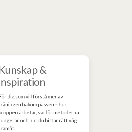
Kunskap &
inspiration
För dig som vill förstå mer av
träningen bakom passen – hur
kroppen arbetar, varför metoderna
fungerar och hur du hittar rätt väg
framåt.