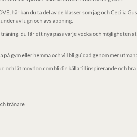
, här kan du ta del av de klasser som jag och Cecilia Gus
 stunder av lugn och avslappning.
träning, du får ett nya pass varje vecka och möjligheten at
träna på gym eller hemma och vill bli guidad genom mer utma
 och låt movdoo.com bli din källa till inspirerande och bra 
och tränare