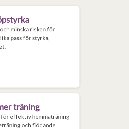
öpstyrka
 och minska risken för
ika pass för styrka,
et.
mer träning
ss för effektiv hemmaträning
eträning och flödande