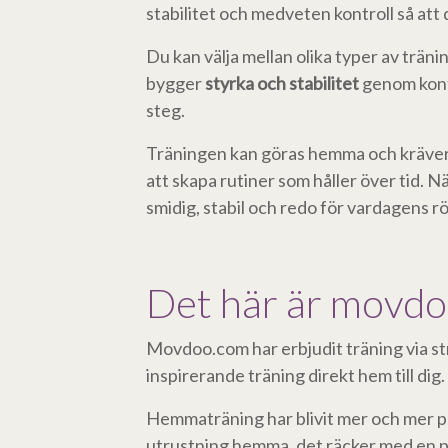
stabilitet och medveten kontroll så att
Du kan välja mellan olika typer av trän
bygger
styrka och stabilitet
genom kontr
steg.
Träningen kan göras hemma och kräver 
att skapa rutiner som håller över tid. N
smidig, stabil och redo för vardagens rö
Det här är movd
Movdoo.com har erbjudit träning via st
inspirerande träning direkt hem till dig.
Hemmaträning har blivit mer och mer pop
utrustning hemma, det räcker med en pla