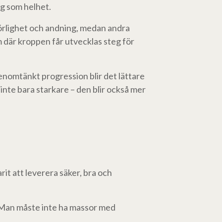
ig som helhet.
rörlighet och andning, medan andra
 där kroppen får utvecklas steg för
nomtänkt progression blir det lättare
 inte bara starkare – den blir också mer
t att leverera säker, bra och
a. Man måste inte ha massor med