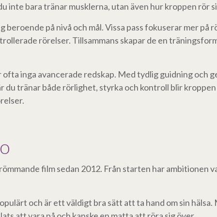
 du inte bara tränar musklerna, utan även hur kroppen rör s
ing beroende på nivå och mål. Vissa pass fokuserar mer på 
ollerade rörelser. Tillsammans skapar de en träningsform
ofta inga avancerade redskap. Med tydlig guidning och ge
är du tränar både rörlighet, styrka och kontroll blir kroppen
relser.
oo
römmande film sedan 2012. Från starten har ambitionen vari
ulärt och är ett väldigt bra sätt att ta hand om sin häls
ts att vara på och kanske en matta att röra sig över.