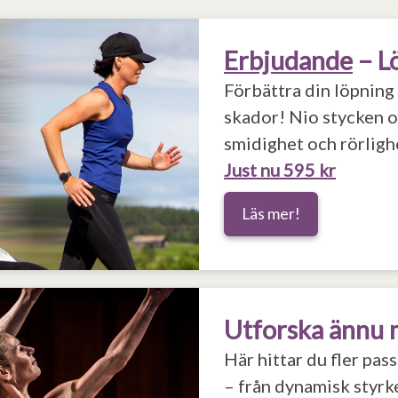
Erbjudande
– L
Förbättra din löpning
skador! Nio stycken ol
smidighet och rörligh
Just nu 595 kr
Läs mer!
Utforska ännu 
Här hittar du fler pa
– från dynamisk styrk