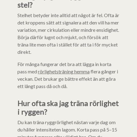
stel?
Stelhet betyder inte alltid att något är fel. Ofta är
det kroppens sätt att signalera att den vill ha mer
variation, mer cirkulation eller mindre ensidighet.
Börja därför lugnt och mjukt, och försök att
träna lite men ofta i stället för att ta i för mycket
direkt.
För många fungerar det bra att lägga in korta
pass med
rörlighetsträning hemma
flera gånger i
veckan. Det brukar ge bättre effekt än att göra
ett långt pass då och då.
Hur ofta ska jag träna rörlighet
i ryggen?
Du kan träna ryggrörlighet nästan varje dag om
du håller intensiteten lagom. Korta pass på 5–15
minuter fungerar ofta väldigt bra. Om du