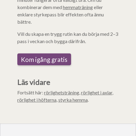
kombinerar dem med
hemmaträning
eller
enklare styrkepass blir effekten ofta ännu
bättre.
Vill du skapa en trygg rutin kan du börja med 2–3
pass i veckan och bygga därifrån.
Kom igång gratis
Läs vidare
Fortsätt här:
rörlighetsträning
,
rörlighet i axlar
,
rörlighet i höfterna
,
styrka hemma
.