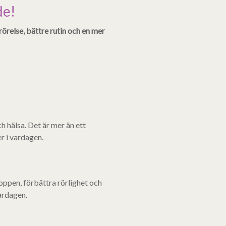
de!
rörelse, bättre rutin och en mer
h hälsa. Det är mer än ett
er i vardagen.
oppen, förbättra rörlighet och
vardagen.