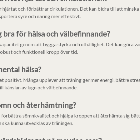
hjärtat och förbättrar cirkulationen. Det kan bidra till att minska 
sportera syre och näring mer effektivt.
g bra för hälsa och välbefinnande?
apacitet genom att bygga styrka och uthållighet. Det kan göra var
 robust och funktionell kropp över tid.
ental hälsa?
 positivt. Många upplever att träning ger mer energi, bättre stres
ll känslan av lugn och välbefinnande.
ömn och återhämtning?
n förbättra sömnkvalitet och hjälpa kroppen att återhämta sig bätt
 ska kunna utvecklas av träningen.