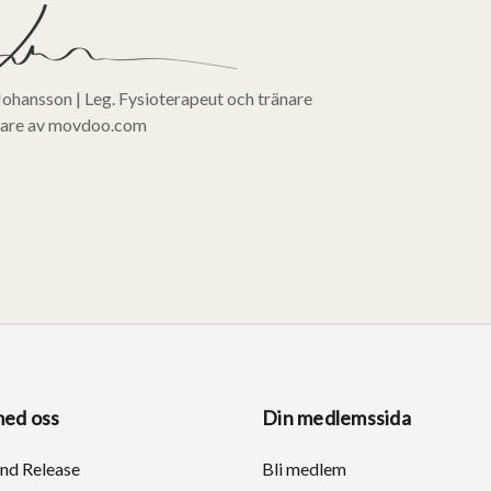
Johansson | Leg. Fysioterapeut och tränare
are av movdoo.com
med oss
Din medlemssida
and Release
Bli medlem