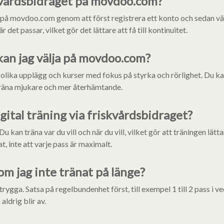
kvårdsbidraget på movdoo.com?
på movdoo.com genom att först registrera ett konto och sedan väl
 det passar, vilket gör det lättare att få till kontinuitet.
 kan jag välja på movdoo.com?
lika upplägg och kurser med fokus på styrka och rörlighet. Du ka
 träna mjukare och mer återhämtande.
gital träning via friskvårdsbidraget?
Du kan träna var du vill och när du vill, vilket gör att träningen lätt
, inte att varje pass är maximalt.
m jag inte tränat på länge?
trygga. Satsa på regelbundenhet först, till exempel 1 till 2 pass i 
aldrig blir av.