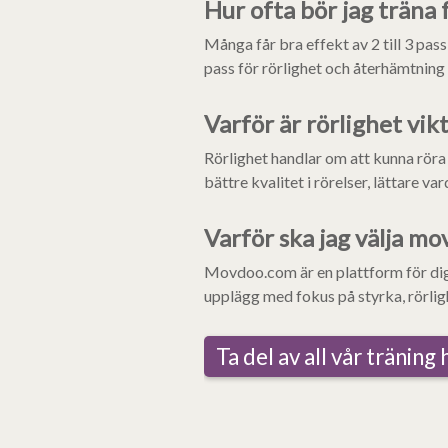
Hur ofta bör jag träna 
Många får bra effekt av 2 till 3 pas
pass för rörlighet och återhämtning 
Varför är rörlighet vik
Rörlighet handlar om att kunna röra 
bättre kvalitet i rörelser, lättare 
Varför ska jag välja m
Movdoo.com är en plattform för digit
upplägg med fokus på styrka, rörligh
Ta del av all vår träning 