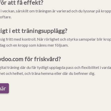
för att få effekt?
s i veckan, särskilt om träningen är varierad och du lyssnar på krop
oftare.
tigt i ett träningsupplägg?
sig fritt med kontroll. När rörlighet och styrka samspelar blir kro
vardag och en kropp som känns mer följsam.
ovdoo.com för friskvård?
al träning där du får tydligt upplagda pass och flexibilitet i vard
et och helhet, och träna hemma eller där du befinner dig.
här